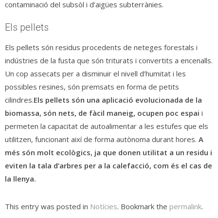
contaminació del subsòl i d’aigües subterrànies.
Els pellets
Els pellets són residus procedents de neteges forestals i
indústries de la fusta que són triturats i convertits a encenalls.
Un cop assecats per a disminuir el nivell d’humitat i les
possibles resines, són premsats en forma de petits
cilindres.
Els pellets són una aplicació evolucionada de la
biomassa, són nets, de fàcil maneig, ocupen poc espai
i
permeten la capacitat de autoalimentar a les estufes que els
utilitzen, funcionant així de forma autònoma durant hores.
A
més són molt ecològics, ja que donen utilitat a un residu i
eviten la tala d’arbres per a la calefacció, com és el cas de
la llenya.
This entry was posted in
Notícies
. Bookmark the
permalink
.