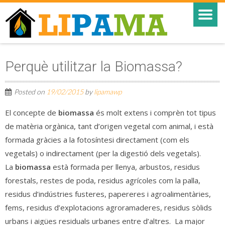
Perquè utilitzar la Biomassa?
Posted on
19/02/2015
by
lipamawp
El concepte de
biomassa
és molt extens i comprèn tot tipus
de matèria orgànica, tant d’origen vegetal com animal, i està
formada gràcies a la fotosíntesi directament (com els
vegetals) o indirectament (per la digestió dels vegetals).
La
biomassa
està formada per llenya, arbustos, residus
forestals, restes de poda, residus agrícoles com la palla,
residus d’indústries fusteres, papereres i agroalimentàries,
fems, residus d’explotacions agroramaderes, residus sòlids
urbans i aigües residuals urbanes entre d’altres. La major