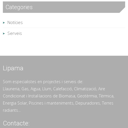
Categories
Notícies
Serveis
Lipama
Som especialistes en projectes i serveis de:
Llauneria, Gas, Aigua, Llum, Calefacció, Climatizació, Aire
Condicionat i Instal·lacions de Biomasa, Geotèrmia, Tèrmica,
Energia Solar, Piscines i manteniments, Depuradores, Terres
radiants...
Contacte: