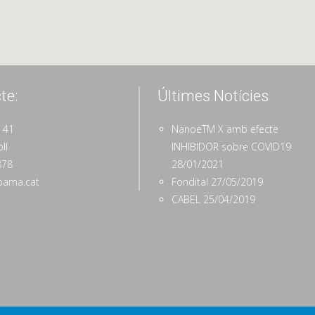
te:
Últimes Notícies
, 41
NanoeTM X amb efecte
ll
INHIBIDOR sobre COVID19
878
28/01/2021
pama.cat
Fondital
27/05/2019
CABEL
25/04/2019