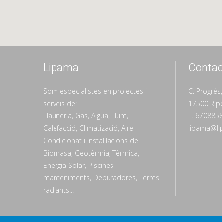
Lipama
Contac
Som especialistes en projectes i
C. Progrés
serveis de:
17500 Ripo
Llauneria, Gas, Aigua, Llum,
T. 670885
Calefacció, Climatizació, Aire
lipama@li
Condicionat i Instal·lacions de
Biomasa, Geotèrmia, Tèrmica,
Energia Solar, Piscines i
manteniments, Depuradores, Terres
radiants...