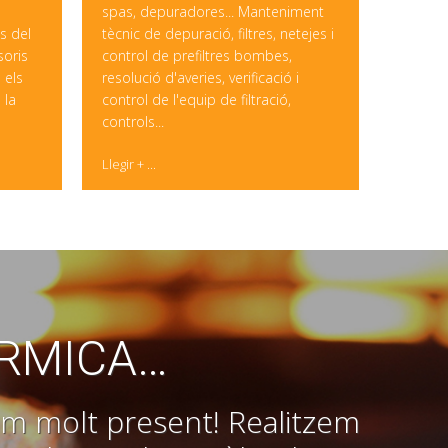
spas, depuradores... Manteniment
s del
tècnic de depuració, filtres, netejes i
soris
control de prefiltres bombes,
 els
resolució d'averies, verificació i
 la
control de l'equip de filtració,
controls...
Llegir + ...
ÈRMICA…
nim molt present! Realitzem