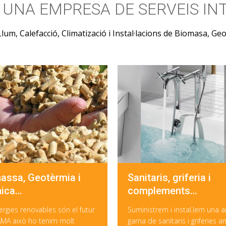
, UNA EMPRESA DE SERVEIS IN
lum, Calefacció, Climatizació i Instal·lacions de Biomasa, Geo
assa, Geotèrmia i
Sanitaris, griferia i
ica…
complements…
ergies renovables són el futur
Suministrem i instal.lem una 
PAMA això ho tenim molt
gama de sanitaris i griferies 