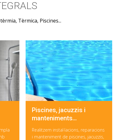
TEGRALS
tèrmia, Tèrmica, Piscines...
Piscines, jacuzzis i
manteniments…
ampla
Realitzem instal·lacions, reparacions
amb
i manteniment de piscines, jacuzzis,