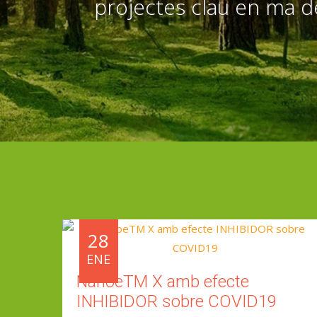
projectes clau en ma de
28
ENE
NanoeTM X amb efecte
INHIBIDOR sobre COVID19