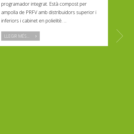
programador integrat. Està compost per
ampolla de PRFV amb distribuidors superior i
inferiors i cabinet en polielitè. ...
LLEGIR MÉS...