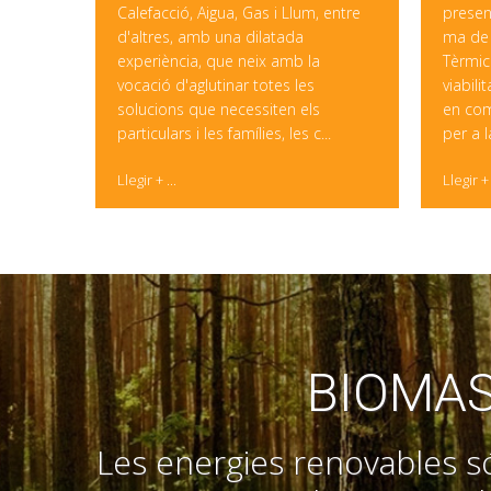
Calefacció, Aigua, Gas i Llum, entre
presen
d'altres, amb una dilatada
ma de 
experiència, que neix amb la
Tèrmic
vocació d'aglutinar totes les
viabili
solucions que necessiten els
en com
particulars i les famílies, les c...
per a l
Llegir + ...
Llegir + 
BIOMAS
Les energies renovables só