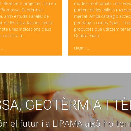
t! Realitzem projectes clau en
models molt variats i dissenys
Biomassa, Geotèrmia i
punters de les millors marque
a, amb estudis i anàlisi de
mercat. Ampli catàleg d'acces
tat de les instal·lacions, tenint
per banys i cuines, Spas... Tots
pte unes indicacions claus
productes que utilitzem tenen
a correcta u...
Qualitat Gara...
...
Llegir + ...
SA, GEOTÈRMIA I T
n el futur i a LIPAMA això ho te