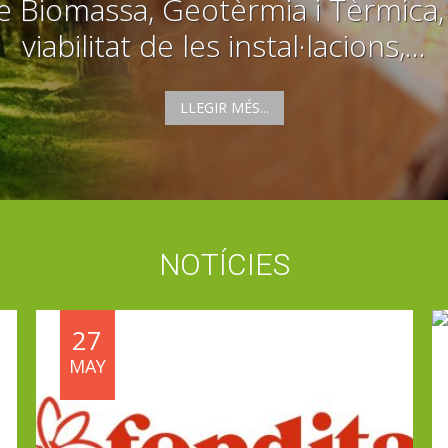
 Biomassa, Geotèrmia i Tèrmica, 
viabilitat de les instal·lacions,...
LLEGIR MÉS...
NOTÍCIES
27
MAY