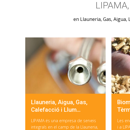
LIPAMA
en Llauneria, Gas, Aigua, L
Llauneria, Aigua, Gas,
Biom
Calefacció i Llum…
Tèrm
LIPAMA és una empresa de serveis
Les en
integrals en el camp de la Llauneria,
i a LI