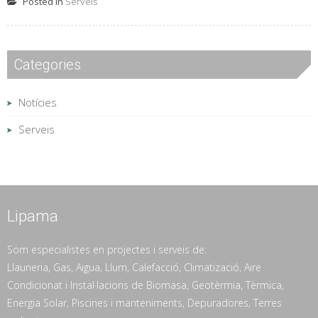
Posted in
Serveis
Categories
Notícies
Serveis
Lipama
Som especialistes en projectes i serveis de:
Llauneria, Gas, Aigua, Llum, Calefacció, Climatizació, Aire
Condicionat i Instal·lacions de Biomasa, Geotèrmia, Tèrmica,
Energia Solar, Piscines i manteniments, Depuradores, Terres