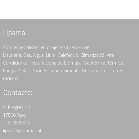
Lipama
Som especialistes en projectes i serveis de:
Llauneria, Gas, Aigua, Llum, Calefacció, Climatizació, Aire
Condicionat i Instal·lacions de Biomasa, Geotèrmia, Tèrmica,
Energia Solar, Piscines i manteniments, Depuradores, Terres
radiants...
Contacte:
C. Progrés, 41
17500 Ripoll
T. 670885878
lipama@lipama.cat