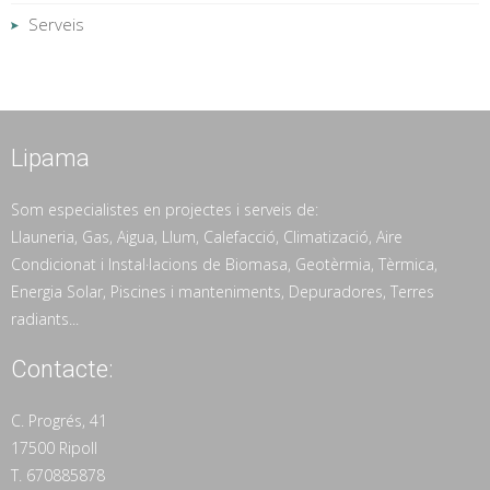
Serveis
Lipama
Som especialistes en projectes i serveis de:
Llauneria, Gas, Aigua, Llum, Calefacció, Climatizació, Aire
Condicionat i Instal·lacions de Biomasa, Geotèrmia, Tèrmica,
Energia Solar, Piscines i manteniments, Depuradores, Terres
radiants...
Contacte:
C. Progrés, 41
17500 Ripoll
T. 670885878